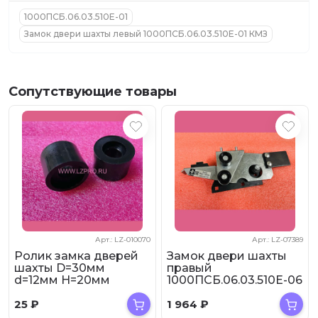
1000ПСБ.06.03.510Е-01
Замок двери шахты левый 1000ПСБ.06.03.510Е-01 КМЗ
Сопутствующие товары
Арт.: LZ-010070
Арт.: LZ-07389
Ролик замка дверей
Замок двери шахты
шахты D=30мм
правый
d=12мм H=20мм
1000ПСБ.06.03.510Е-06
0401.16.01.092К КМЗ
КМЗ
25
₽
1 964
₽