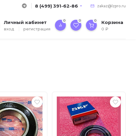
8 (499) 391-62-86
zakaz@lzpro.ru
0
0
0
Личный кабинет
Корзина
вход
регистрация
0
₽