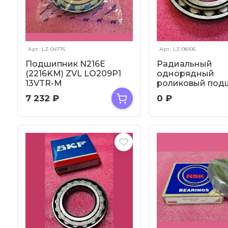
Арт.: LZ-04776
Арт.: LZ-08106
Подшипник N216E
Радиальный
(2216KM) ZVL LO209P1
однорядный
13VTR-M
роликовый под
N216
7 232
₽
0
₽