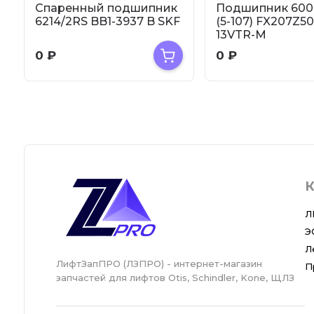
Спаренный подшипник
Подшипник 600
6214/2RS BB1-3937 B SKF
(5-107) FX207Z50
13VTR-M
0
₽
0
₽
К
Л
Э
Л
ЛифтЗапПРО (ЛЗПРО) - интернет-магазин
П
запчастей для лифтов Otis, Schindler, Kone, ЩЛЗ