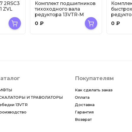
7 2RSC3
Комплект подшипников
Компле
1 ZVL
тихоходного вала
быстрох
редуктора 13VTR-M
редукто
0
₽
0
₽
аталог
Покупателям
ИФТЫ
Как сделать заказ
СКАЛАТОРЫ И ТРАВОЛАТОРЫ
Оплата
ебедки 13VTR
Доставка
роизводство
Гарантия
Возврат