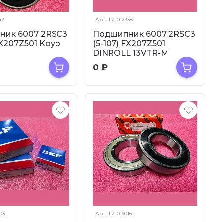
42
Арт.: LZ-012338
ник 6007 2RSC3
Подшипник 6007 2RSC3
FX207Z501 Koyo
(5-107) FX207Z501
M
DINROLL 13VTR-M
0
₽
03
Арт.: LZ-016016