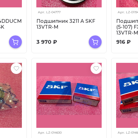
Арт.: LZ-04777
Арт.: LZ-0119
14DDUCM
Подшипник 3211 A SKF
Подшип
SK
13VTR-M
(5-107) 
13VTR-
3 970
₽
916
₽
Арт.: LZ-014600
Арт.: LZ-0146