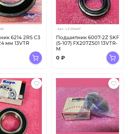
040
Арт.: LZ-014447
ик 6214 2RS C3
Подшипник 6007-2Z SKF
24 мм 13VTR
(5-107) FX207Z501 13VTR-
M
0
₽