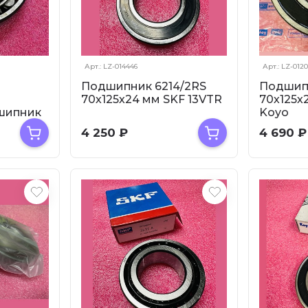
Арт.: LZ-014446
Арт.: LZ-012
Подшипник 6214/2RS
Подшипн
70х125х24 мм SKF 13VTR
70х125х
шипник
Koyo
4 250
₽
4 690
₽