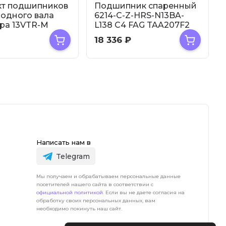
кт подшипников
Подшипник спаренный
одного вала
6214-C-Z-HRS-N13BA-
ра 13VTR-M
L138 C4 FAG TAA207F2
Otis
18 336
₽
Написать нам в
Telegram
Мы получаем и обрабатываем персональные данные
посетителей нашего сайта в соответствии с
официальной политикой
. Если вы не даете согласия на
обработку своих персональных данных, вам
необходимо покинуть наш сайт.