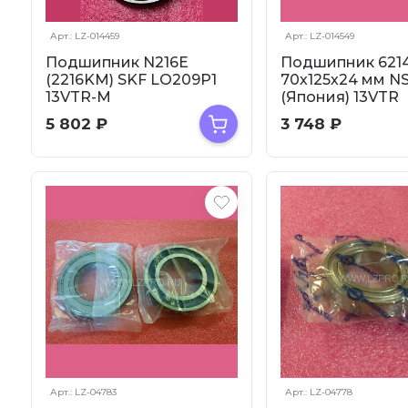
Арт.: LZ-014459
Арт.: LZ-014549
Подшипник N216E
Подшипник 62
(2216KM) SKF LO209P1
70х125х24 мм N
13VTR-M
(Япония) 13VTR
5 802
₽
3 748
₽
Арт.: LZ-04783
Арт.: LZ-04778