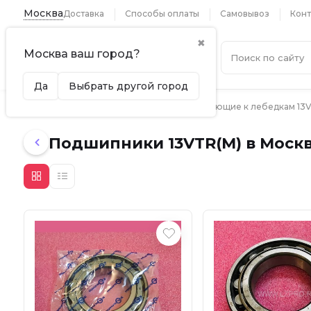
Москва
Доставка
Способы оплаты
Самовывоз
Конт
✖
Москва ваш город?
Каталог
Да
Выбрать другой город
Главная
Лебедки 13VTR
Комплектующие к лебедкам 13
Подшипники 13VTR(M) в Моск