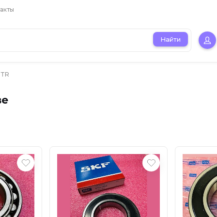
акты
Найти
VTR
ве