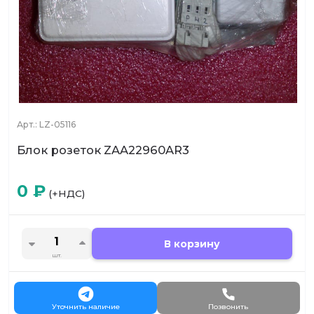
Арт.:
LZ-05116
Блок розеток ZAA22960AR3
0
₽
(+НДС)
В корзину
шт.
Уточнить наличие
Позвонить