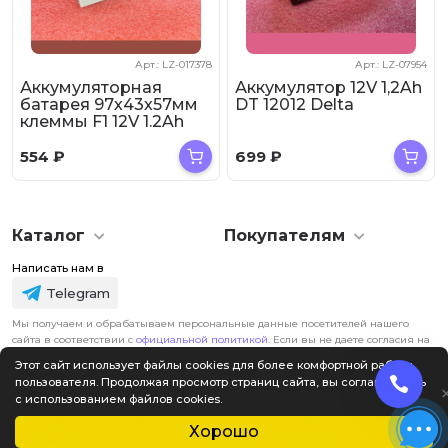
Арт.: LZ-017378
Арт.: LZ-07954
Аккумуляторная
Аккумулятор 12V 1,2Ah
батарея 97х43х57мм
DT 12012 Delta
клеммы F1 12V 1.2Ah
ALFA
554
₽
699
₽
Каталог
Покупателям
Написать нам в
Telegram
Мы получаем и обрабатываем персональные данные посетителей нашего
сайта в соответствии с
официальной политикой
. Если вы не даете согласия на
обработку своих персональных данных, вам необходимо покинуть наш сайт.
Этот сайт использует файлы cookies для более комфортной работы
пользователя. Продолжая просмотр страниц сайта, вы соглашаетесь
с использованием файлов cookies.
Хорошо
Главная
Каталог
Избранное
Профиль
0
₽