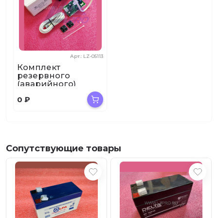
Арт.: LZ-05113
Комплект
резервного
(аварийного)
освещения
0
₽
КРОТ-5Т
ZAA21750S4
Сопутствующие товары