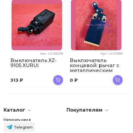
Арт.: LZ-016278
Арт.: LZ-011390
Выключатель XZ-
Выключатель
9105 XURUI
концевой: рычаг с
металлическим
роликом
313
₽
0
₽
L5K13MIM411 Emas
Каталог
Покупателям
Написать нам в
Telegram