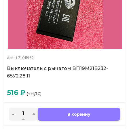
Арт.:
LZ-011962
Выключатель с рычагом ВП19М21Б232-
65У2.28.11
516
₽
(+НДС)
В корзину
шт.