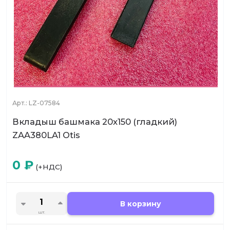
Арт.:
LZ-07584
Вкладыш башмака 20x150 (гладкий)
ZAA380LA1 Otis
0
₽
(+НДС)
В корзину
шт.