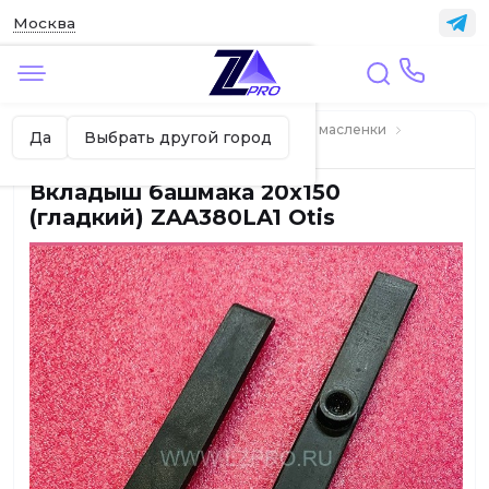
Москва
✖
Москва ваш город?
Главная
ЛИФТЫ
Башмаки, вкладыши, масленки
Да
Выбрать другой город
Вкладыши лифтовые
Вкладыш башмака 20x150
(гладкий) ZAA380LA1 Otis