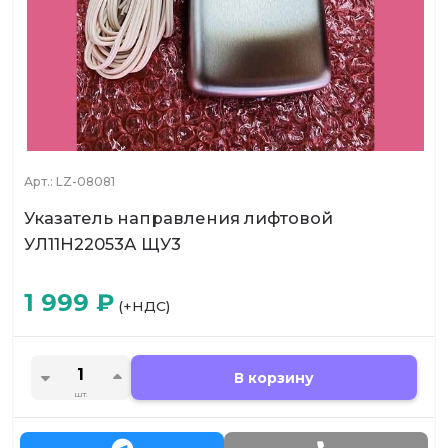
Арт.:
LZ-08081
Указатель направления лифтовой
УЛ11Н22053А ЩУ3
1 999
₽
(+НДС)
В корзину
шт.