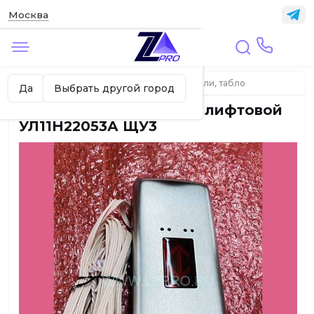
Москва
✖
Москва ваш город?
Главная
ЛИФТЫ
Индикаторы, указатели, табло
Да
Выбрать другой город
Указатель направления лифтовой
УЛ11Н22053А ЩУ3