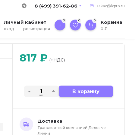
8 (499) 391-62-86
zakaz@lzpro.ru
0
0
0
Личный кабинет
Корзина
вход
регистрация
0
₽
817
₽
(+НДС)
В корзину
шт.
Доставка
Транспортной компанией Деловые
Линии