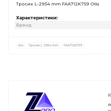
Тросик L-2954 mm FAA712K759 Otis
Характеристики:
Бренд
otis
Тросик L-2954 mm
FAA712K759
К
Л