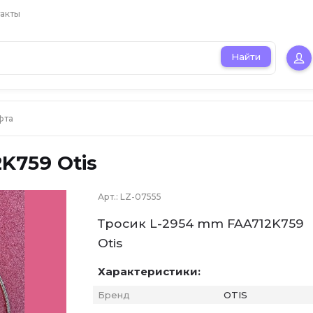
акты
Найти
фта
K759 Otis
Арт.:
LZ-07555
Тросик L-2954 mm FAA712K759
Otis
Характеристики:
Бренд
OTIS