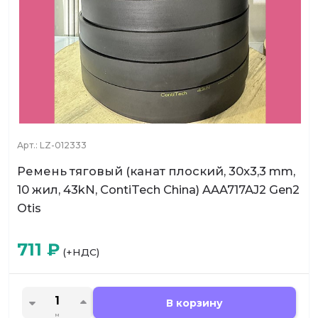
Арт.:
LZ-012333
Ремень тяговый (канат плоский, 30x3,3 mm,
10 жил, 43kN, ContiTech China) AAA717AJ2 Gen2
Otis
711
₽
(+НДС)
В корзину
м