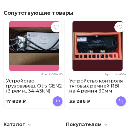
Сопутствующие товары
Арт.: LZ-04836
Арт.: LZ-04634
Арт.
Устройство контроля
Блок контроля
tis GEN2
тяговых ремней RBI
тяговых ремней 
3kN)
на 4 ремня 30мм
ремня, 30мм CS
onica
43kN ABA21700AG11
ABA21700AG10 O
Otis
33 286
₽
26 810
₽
Каталог
Покупателям