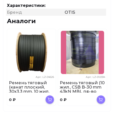
Характеристики:
Бренд
OTIS
Аналоги
Арт.: LZ-04626
Арт.: LZ-012334
Ремень тяговый
Ремень тяговый (10
(канат плоский,
жил., CSB B-30 mm
30x3,3 mm, 10 жил,
43kN MBL пр-во
43kN, ContiTech
Китай) AAA717AP2
0
₽
0
₽
Germany) AA...
GEN2 OTIS