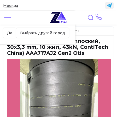
Москва
✖
Москва ваш город?
Главная
ЛИФТЫ
Тяговые ремни, канаты
Да
Выбрать другой город
Ремень тяговый (канат плоский,
30x3,3 mm, 10 жил, 43kN, ContiTech
China) AAA717AJ2 Gen2 Otis