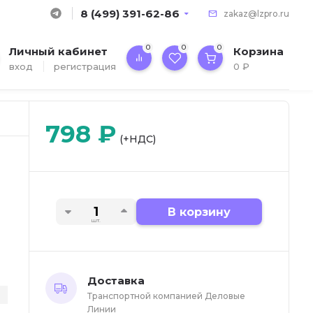
8 (499) 391-62-86
zakaz@lzpro.ru
0
0
0
Личный кабинет
Корзина
вход
регистрация
0
₽
798
₽
(+НДС)
В корзину
шт.
Доставка
Транспортной компанией Деловые
Линии