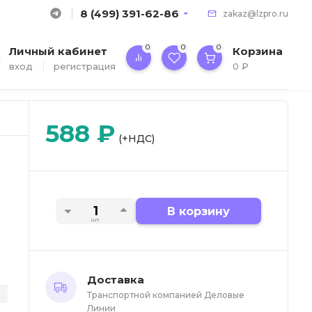
8 (499) 391-62-86
zakaz@lzpro.ru
0
0
0
Личный кабинет
Корзина
вход
регистрация
0
₽
588
₽
(+НДС)
В корзину
шт.
Доставка
Транспортной компанией Деловые
Линии