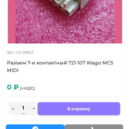
Арт.:
LZ-06622
Разъем 7-и контактный 721-107 Wago MCS
MIDI
0
₽
(+НДС)
В корзину
шт.