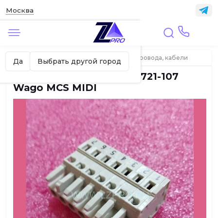
Москва
✖
Москва ваш город?
Главная
ЛИФТЫ
Разъемы (клеммы), провода, кабели
Да
Выбрать другой город
Разъем 7-и контактный 721-107
Wago MCS MIDI