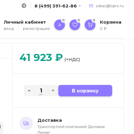
8 (499) 391-62-86
zakaz@lzpro.ru
0
0
0
Личный кабинет
Корзина
вход
регистрация
0
₽
41 923
₽
(+НДС)
В корзину
шт.
Доставка
)
Транспортной компанией Деловые
Линии