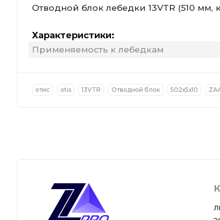
Отводной блок лебедки 13VTR (510 мм, 
Характеристики:
Применяемость к лебедкам
отис
otis
13VTR
Отводной блок
502х5х10
ZAA
К
Л