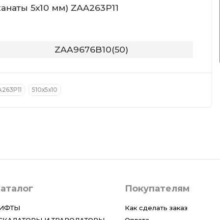
канаты 5х10 мм) ZAA263P11
ZAA9676B10(50)
263P11
510х5х10
аталог
Покупателям
ИФТЫ
Как сделать заказ