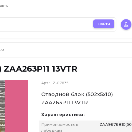
акты
Найти
ки
) ZAA263P11 13VTR
Арт.:
LZ-07835
Отводной блок (502х5х10)
ZAA263P11 13VTR
Характеристики:
Применяемость к
ZAA9676B10(50
лебедкам