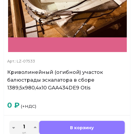
Арт.:
LZ-07533
Криволинейный (огибной) участок
балюстрады эскалатора в сборе
1389,5x980,4x10 GAA434DE9 Otis
0
₽
(+НДС)
В корзину
шт.