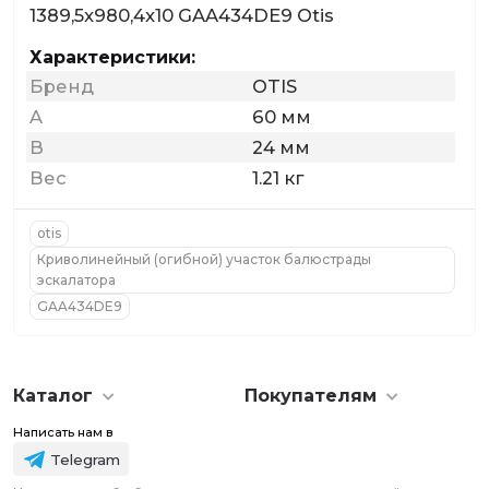
1389,5x980,4x10 GAA434DE9 Otis
Характеристики:
Бренд
OTIS
A
60 мм
B
24 мм
Вес
1.21 кг
otis
Криволинейный (огибной) участок балюстрады
эскалатора
GAA434DE9
Каталог
Покупателям
Написать нам в
Telegram