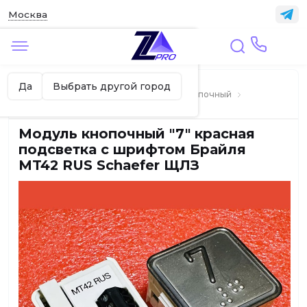
Москва
✖
Москва ваш город?
Главная
ЛИФТЫ
Да
Выбрать другой город
Вызывные и приказные посты, модуль кнопочный
Кнопки лифтовые
Модуль кнопочный "7" красная
подсветка с шрифтом Брайля
MT42 RUS Schaefer ЩЛЗ