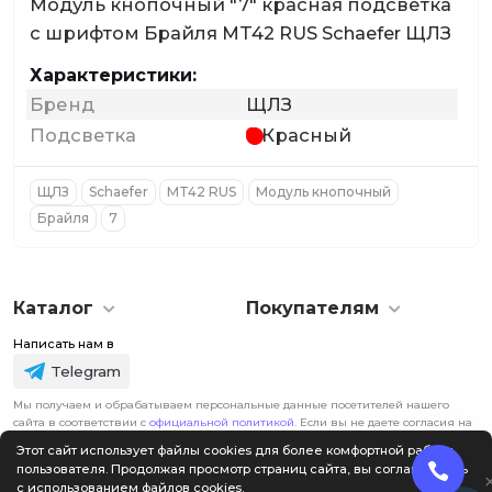
Модуль кнопочный "7" красная подсветка
с шрифтом Брайля MT42 RUS Schaefer ЩЛЗ
Характеристики:
Бренд
ЩЛЗ
Подсветка
Красный
ЩЛЗ
Schaefer
MT42 RUS
Модуль кнопочный
Брайля
7
Каталог
Покупателям
Написать нам в
Telegram
Мы получаем и обрабатываем персональные данные посетителей нашего
сайта в соответствии с
официальной политикой
. Если вы не даете согласия на
обработку своих персональных данных, вам необходимо покинуть наш сайт.
Этот сайт использует файлы cookies для более комфортной работы
пользователя. Продолжая просмотр страниц сайта, вы соглашаетесь
с использованием файлов cookies.