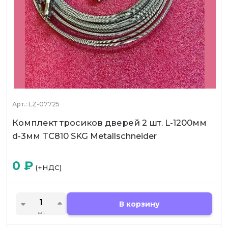
Арт.:
LZ-07725
Комплект тросиков дверей 2 шт. L-1200мм
d-3мм TC810 SKG Metallschneider
0
₽
(+НДС)
В корзину
шт.