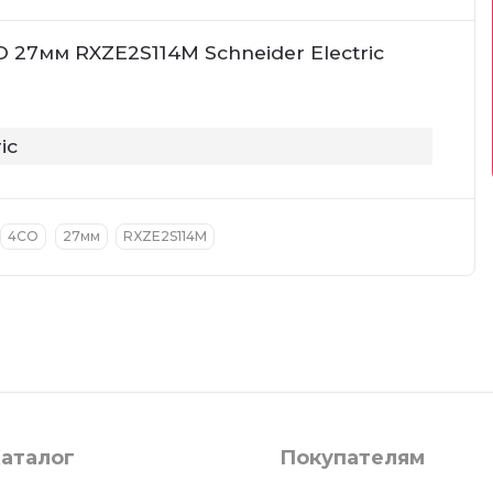
27мм RXZE2S114M Schneider Electric
ic
4CO
27мм
RXZE2S114M
аталог
Покупателям