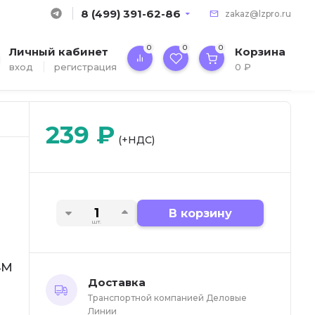
8 (499) 391-62-86
zakaz@lzpro.ru
0
0
0
Личный кабинет
Корзина
вход
регистрация
0
₽
239
₽
(+НДС)
В корзину
шт.
4M
Доставка
Транспортной компанией Деловые
Линии