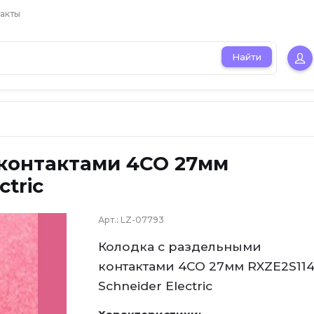
акты
Найти
контактами 4CO 27мм
ctric
Арт.:
LZ-07793
Колодка с раздельными
контактами 4CO 27мм RXZE2S11
Schneider Electric