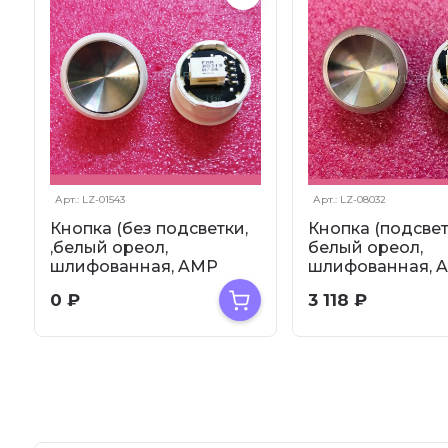
Арт.: LZ-01543
Арт.: LZ-08032
Кнопка (без подсветки,
Кнопка (подсве
,белый ореол,
белый ореол,
шлифованная, AMP
шлифованная, 
разъем для MCS220)
разъем для MCS
0
₽
3 118
₽
FAA2...
FAA25090AD...