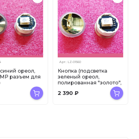
4
Арт.: LZ-01560
(синий ореол,
Кнопка (подсветка
AMP разъем для
зеленый ореол,
)
полированная "золото",
0AD313 Otis
AMP разъем ...
2 390
₽