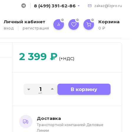
8 (499) 391-62-86
zakaz@lzpro.ru
0
0
0
Личный кабинет
Корзина
вход
регистрация
0
₽
2 399
₽
(+НДС)
В корзину
шт.
Доставка
Транспортной компанией Деловые
Линии