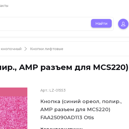
акты
Найти
ь кнопочный
Кнопки лифтовые
лир., AMP разъем для MCS220)
Арт.:
LZ-01553
Кнопка (синий ореол, полир.,
AMP разъем для MCS220)
FAA25090AD113 Otis