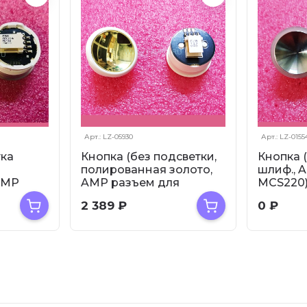
Арт.: LZ-05930
Арт.: LZ-0155
тка
Кнопка (без подсветки,
Кнопка 
полированная золото,
шлиф., 
AMP
AMP разъем для
MCS220
220)
MCS220) FAA25090AD...
FAA2509
2 389
₽
0
₽