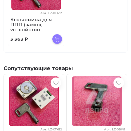
Арт.: LZ-011632
Ключевина для
ППП (замок,
устройство
коммутационное)
3 363
₽
МЮ.ЗП04.00.00
Сопутствующие товары
Арт.: LZ-011632
Арт.: LZ-09645