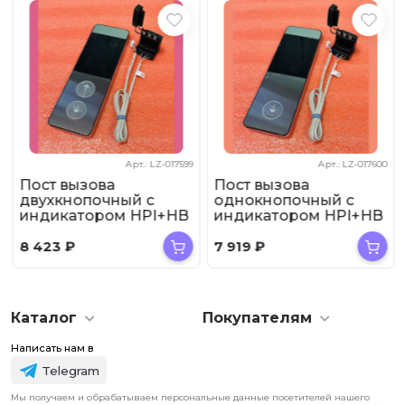
Арт.: LZ-017599
Арт.: LZ-017600
Пост вызова
Пост вызова
двухкнопочный с
однокнопочный с
индикатором HPI+HB
индикатором HPI+HB
ZAA23600BV3
ZAA23600BV1
Genemek
Genemek
8 423
₽
7 919
₽
Каталог
Покупателям
Написать нам в
Telegram
Мы получаем и обрабатываем персональные данные посетителей нашего