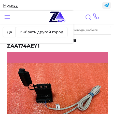
Москва
✖
Москва ваш город?
Главная
ЛИФТЫ
Разъемы (клеммы), провода, кабели
Да
Выбрать другой город
Кабель вызывного поста
ZAA174AEY1