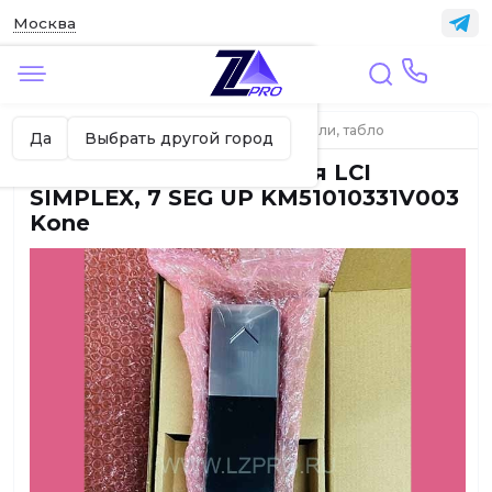
Москва
✖
Москва ваш город?
Главная
ЛИФТЫ
Индикаторы, указатели, табло
Да
Выбрать другой город
Индикатор направления LCI
SIMPLEX, 7 SEG UP KM51010331V003
Kone