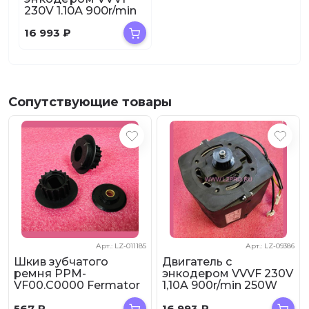
230V 1,10A 900r/min
250W YVP90-6S
16 993
₽
PMT.VF00C0000 Fe...
Сопутствующие товары
Арт.: LZ-011185
Арт.: LZ-09386
Шкив зубчатого
Двигатель с
ремня PPM-
энкодером VVVF 230V
VF00.C0000 Fermator
1,10A 900r/min 250W
YVP90-6S
PMT.VF00C0000 Fe...
567
₽
16 993
₽