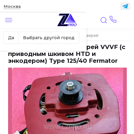
Москва
✖
Москва ваш город?
Главная
ЛИФТЫ
Элементы привода дверей
Да
Выбрать другой город
Двигатель привода дверей VVVF (с
приводным шкивом HTD и
энкодером) Type 125/40 Fermator