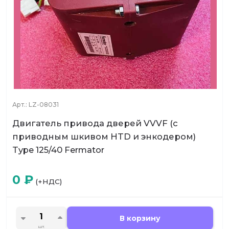
Арт.:
LZ-08031
Двигатель привода дверей VVVF (с
приводным шкивом HTD и энкодером)
Type 125/40 Fermator
0
₽
(+НДС)
В корзину
шт.