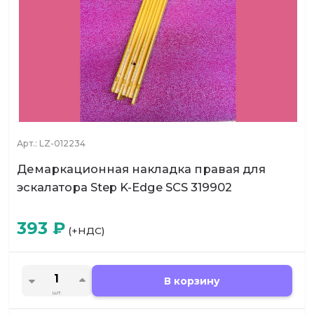
Арт.:
LZ-012234
Демаркационная накладка правая для
эскалатора Step K-Edge SCS 319902
393
₽
(+НДС)
В корзину
шт.