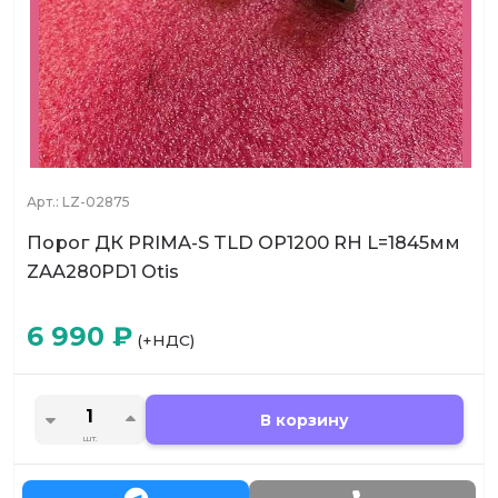
Арт.:
LZ-02875
Порог ДК PRIMA-S TLD OP1200 RH L=1845мм
ZAA280PD1 Otis
6 990
₽
(+НДС)
В корзину
шт.