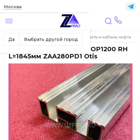
Москва
✖
Москва ваш город?
Главная
ЛИФТЫ
Элементы дверей шахты и кабины лифта
Да
Выбрать другой город
Порог ДК PRIMA-S TLD OP1200 RH
L=1845мм ZAA280PD1 Otis