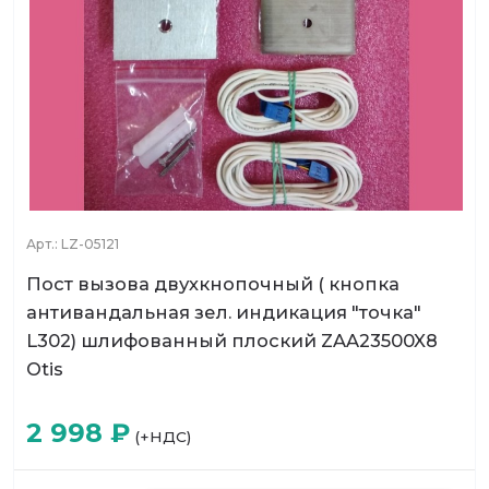
Арт.:
LZ-05121
Пост вызова двухкнопочный ( кнопка
антивандальная зел. индикация "точка"
L302) шлифованный плоский ZAA23500X8
Otis
2 998
₽
(+НДС)