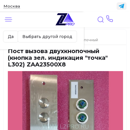
Москва
✖
Москва ваш город?
Главная
ЛИФТЫ
Да
Выбрать другой город
Вызывные и приказные посты, модуль кнопочный
Пост вызова двухкнопочный
(кнопка зел. индикация "точка"
L302) ZAA23500X8