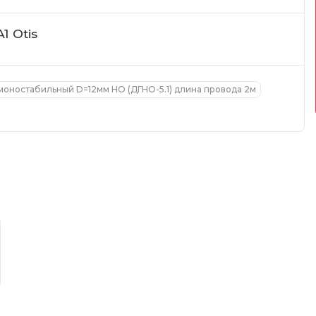
1 Otis
оностабильный D=12мм НО (ДГНО-5.1) длина провода 2м