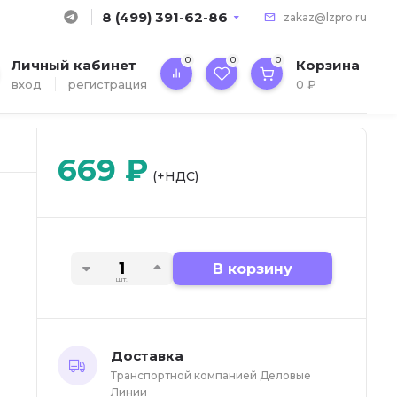
8 (499) 391-62-86
zakaz@lzpro.ru
0
0
0
Личный кабинет
Корзина
вход
регистрация
0
₽
669
₽
(+НДС)
В корзину
шт.
Доставка
Транспортной компанией Деловые
Линии