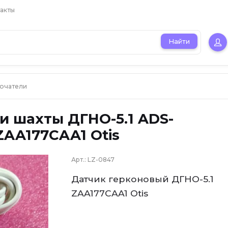
акты
Найти
лючатели
и шахты ДГНО-5.1 ADS-
ZAA177CAA1 Otis
Арт.:
LZ-0847
Датчик герконовый ДГНО-5.1
ZAA177CAA1 Otis