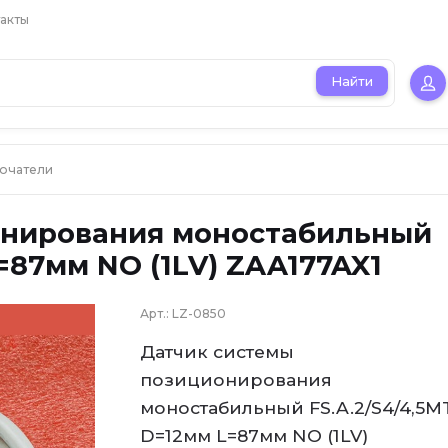
акты
Найти
лючатели
онирования моностабильный
=87мм NO (1LV) ZAA177AX1
Арт.:
LZ-0850
Датчик системы
позиционирования
моностабильный FS.A.2/S4/4,5M
D=12мм L=87мм NO (1LV)