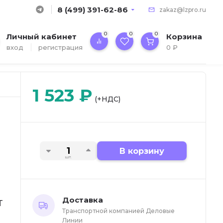
8 (499) 391-62-86
zakaz@lzpro.ru
0
0
0
Личный кабинет
Корзина
вход
регистрация
0
₽
1 523
₽
(+НДС)
В корзину
шт.
Доставка
T
Транспортной компанией Деловые
Линии