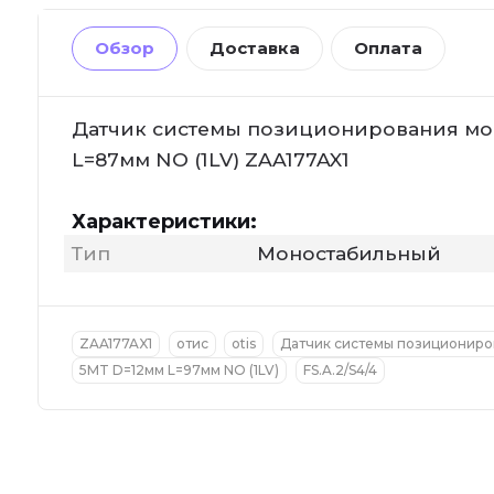
Обзор
Доставка
Оплата
Датчик системы позиционирования мон
L=87мм NO (1LV) ZAA177AX1
Характеристики:
Тип
Моностабильный
ZAA177AX1
отис
otis
Датчик системы позициониров
5MT D=12мм L=97мм NO (1LV)
FS.A.2/S4/4