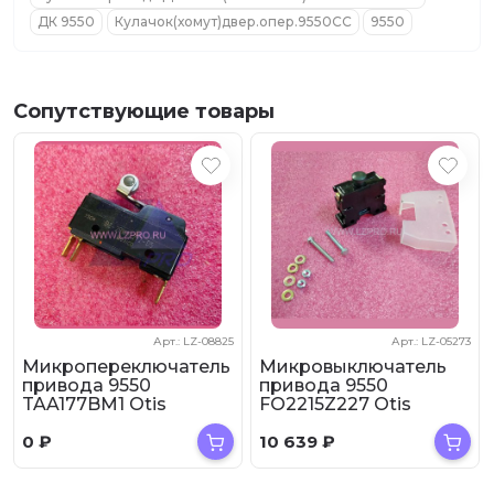
ДК 9550
Кулачок(хомут)двер.опер.9550CC
9550
Сопутствующие товары
Арт.: LZ-08825
Арт.: LZ-05273
Микропереключатель
Микровыключатель
привода 9550
привода 9550
TAA177BM1 Otis
FO2215Z227 Otis
0
₽
10 639
₽