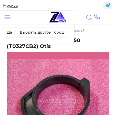
Москва
✖
Москва ваш город?
Главная
ЛИФТЫ
Элементы привода дверей
Да
Выбрать другой город
Кулачок привода ДК 9550
(T0327CB2) Otis