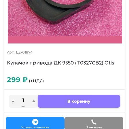
Арт.:
LZ-01874
Кулачок привода ДК 9550 (T0327CB2) Otis
299
₽
(+НДС)
В корзину
шт.
Уточнить наличие
Позвонить