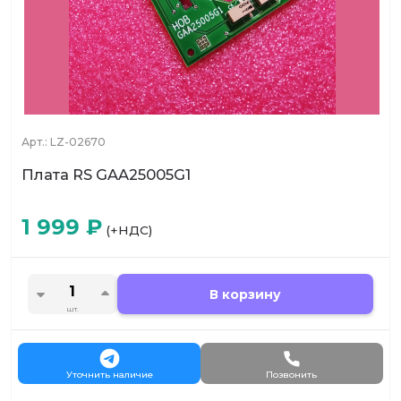
Арт.:
LZ-02670
Плата RS GAA25005G1
1 999
₽
(+НДС)
В корзину
шт.
Уточнить наличие
Позвонить