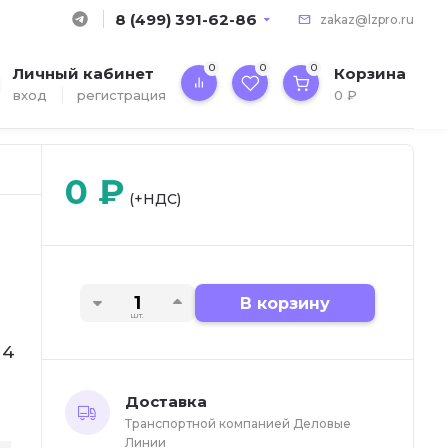
8 (499) 391-62-86
zakaz@lzpro.ru
0
0
0
Личный кабинет
Корзина
вход
регистрация
0
₽
0
₽
(+НДС)
В корзину
шт.
14
Доставка
Транспортной компанией Деловые
Линии